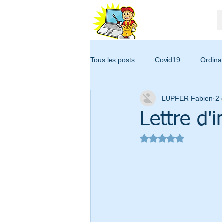
ASSISTANCE
ORDINATEUR 34
06 79 95 35 88
Tous les posts
Covid19
Ordina
LUPFER Fabien
2 
Montpellier
Fidélité
Fab
Lettre d'
Noté NaN étoiles su