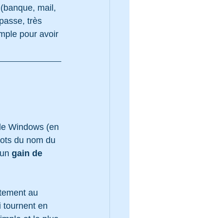
(banque, mail, 
passe, très 
imple pour avoir 
de Windows (en 
ots du nom du 
un 
gain de 
tement au 
 tournent en 