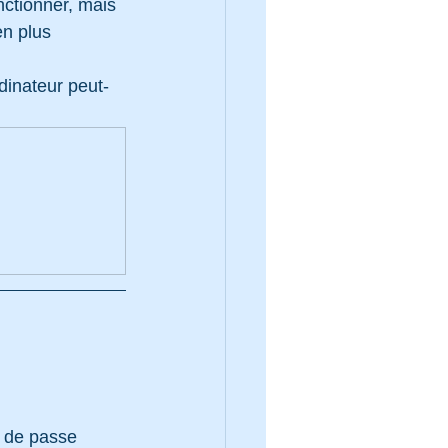
nctionner, mais 
en plus 
rdinateur peut-
s de passe 