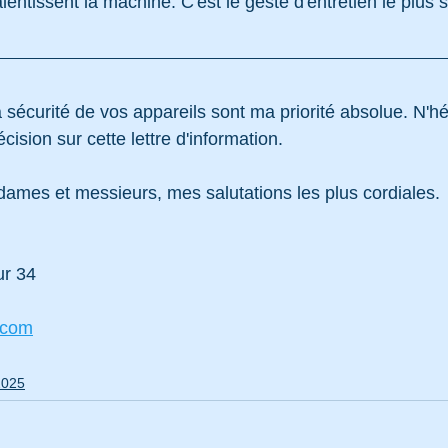
alentissent la machine. C'est le geste d'entretien le plus s
 la sécurité de vos appareils sont ma priorité absolue. N'h
écision sur cette lettre d'information.
dames et messieurs, mes salutations les plus cordiales.
ur 34
.com
2025