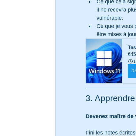
Ce que cela sign
il ne recevra plu
vulnérable.
Ce que je vous p
être mises à jo
Tes
€45
1
Ré
3. Apprendre
Devenez maître de
Fini les notes écrite