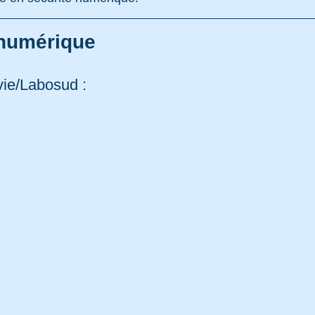
 numérique
vie/Labosud :