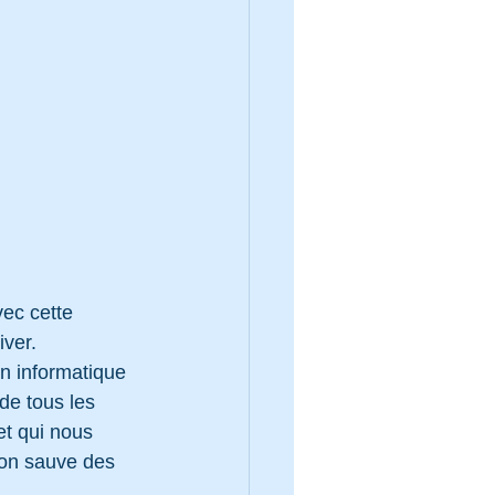
vec cette 
iver.
en informatique 
de tous les 
et qui nous 
ion sauve des 