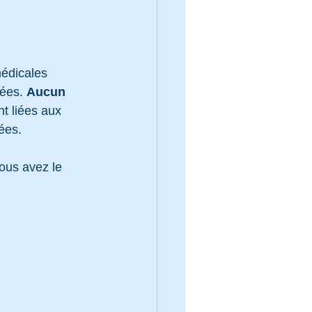
médicales 
ées. 
Aucun 
t liées aux 
ées.
ous avez le 