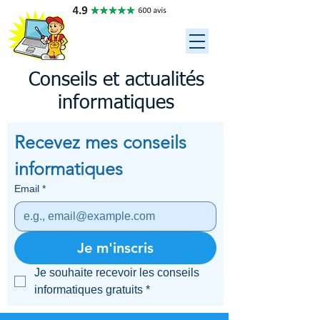
ASSISTANCE
ORDINATEUR 34
06 79 95 35 88
Conseils et actualités
informatiques
Recevez mes conseils 
informatiques
Email
*
Je m'inscris
Je souhaite recevoir les conseils 
informatiques gratuits
*