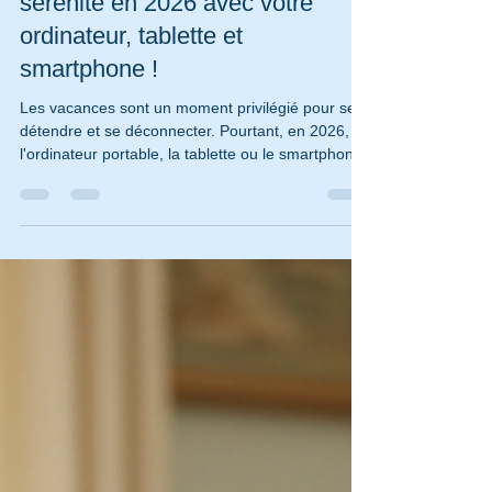
Préparez vos vacances en toute
sérénité en 2026 avec votre
ordinateur, tablette et
smartphone !
Les vacances sont un moment privilégié pour se
détendre et se déconnecter. Pourtant, en 2026,
l'ordinateur portable, la tablette ou le smartphone
restent des compagnons indispensables, que ce
soit pour le divertissement, garder le contact avec
ses proches ou gérer ses démarches à distance.
Partir en vacances avec son Ordinateur, sa
Tablette ou son téléphone en 2026 est devenu
tout à fait naturel, à condition de bien s'organiser
à l'avance pour garantir leur sécurité