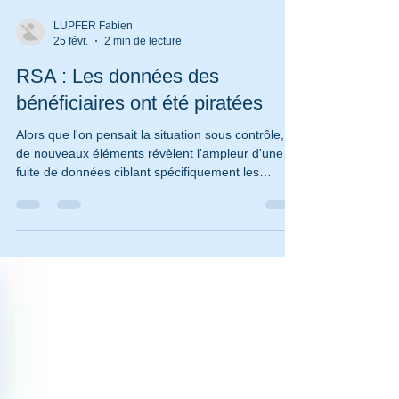
LUPFER Fabien
25 févr.
2 min de lecture
RSA : Les données des
bénéficiaires ont été piratées
Alors que l'on pensait la situation sous contrôle,
de nouveaux éléments révèlent l'ampleur d'une
fuite de données ciblant spécifiquement les
bénéficiaires du RSA (Revenu de Solidarité
Active). Cette fois, ce ne sont plus seulement des
identifiants de connexion qui circulent, mais des
dossiers administratifs détaillés.