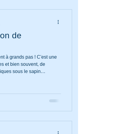
e
ion de
ent à grands pas ! C'est une
les et bien souvent, de
ques sous le sapin
Pour que cette période reste
à votre entière disposition
os nouveaux appareils, à
mplement pour assurer que
rfaitement.