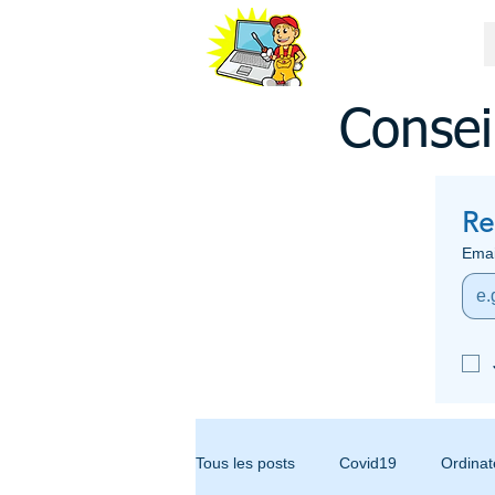
ASSISTANCE
ORDINATEUR 34
06 79 95 35 88
Consei
Re
Emai
Tous les posts
Covid19
Ordinat