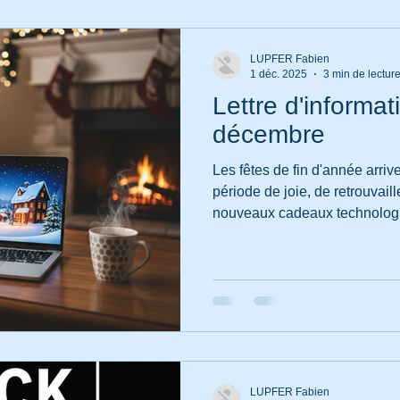
ntpellier
Fidélité
Fabien LUPFER
Impôts
LUPFER Fabien
1 déc. 2025
3 min de lectur
Lettre d'informat
décembre
Les fêtes de fin d'année arriv
période de joie, de retrouvail
nouveaux cadeaux technologi
(tablettes, téléphones, etc.). 
synonyme de sérénité, je suis 
pour vous aider à installer v
transférer vos données ou si
vos appareils fonctionnent pa
LUPFER Fabien