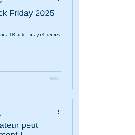
re
ack Friday 2025
forfait Black Friday (3 heures
e
rateur peut
ment !