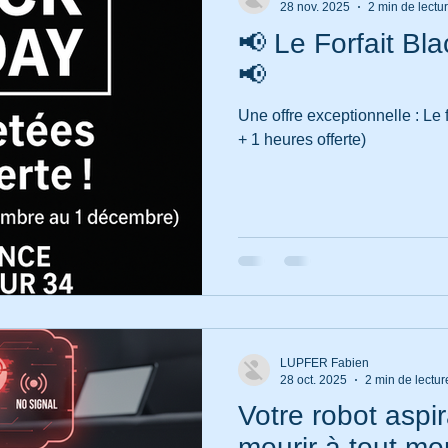
28 nov. 2025
2 min de lectu
📢 Le Forfait Bl
📢
Une offre exceptionnelle : Le 
+ 1 heures offerte)
LUPFER Fabien
28 oct. 2025
2 min de lectur
Votre robot aspi
mourir à tout mo