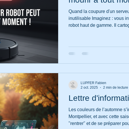
Quand la coupure d'un serveu
inutilisable Imaginez : vous investissez dans un aspirateur
robot haut de gamme. Il carto
s'occupe du nettoyage et vou
application mobile. Puis, du 
panne matérielle, l'appareil pe
C'est ce qui s'est produit réc
d'utilisateurs d'une grande m
intelligents (Neato).
LUPFER Fabien
2 oct. 2025
2 min de lecture
Lettre d'informat
Les couleurs de l’automne s’i
Montpellier, et avec cette sais
"rentrer" et de se préparer pou