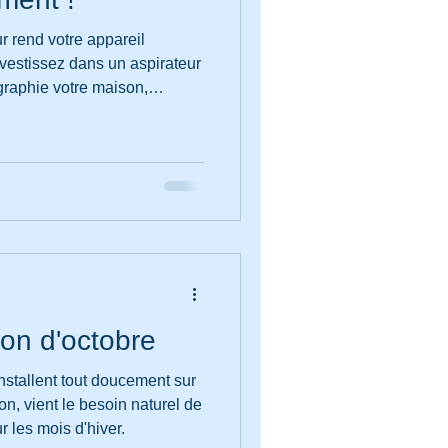
r rend votre appareil
graphie votre maison,
s le programmez via une
jour au lendemain, sans
rd toute son "intelligence".
emment avec des milliers
arque d'aspirateurs
ion d'octobre
nstallent tout doucement sur
on, vient le besoin naturel de
r les mois d'hiver.