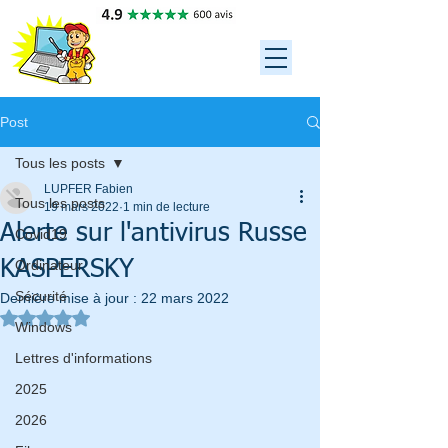
ASSISTANCE
ORDINATEUR 34
06 79 95 35 88
Post
Tous les posts
LUPFER Fabien
Tous les posts
19 mars 2022
1 min de lecture
Alerte sur l'antivirus Russe
Covid19
KASPERSKY
Ordinateur
Sécurité
Dernière mise à jour :
22 mars 2022
Noté NaN étoiles sur 5.
Windows
Lettres d'informations
2025
2026