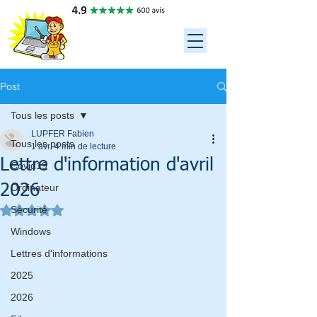
ASSISTANCE
ORDINATEUR 34
06 79 95 35 88
Post
Tous les posts
LUPFER Fabien
Tous les posts
1 avr.
4 min de lecture
Lettre d'information d'avril
Covid19
2026
Ordinateur
Sécurité
Noté NaN étoiles sur 5.
Windows
Lettres d'informations
2025
2026