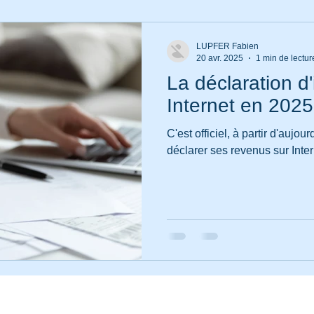
ntpellier
Fidélité
Fabien LUPFER
Impôts
LUPFER Fabien
20 avr. 2025
1 min de lectur
La déclaration d
Internet en 2025
C'est officiel, à partir d'aujour
déclarer ses revenus sur Inter
yright 2013-2026 : Assistance ordinateur 34. Mise à jour le 13/05/2026