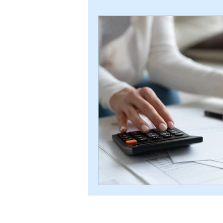
2025
2026
Fibre
Mo
Vacances
© Cop