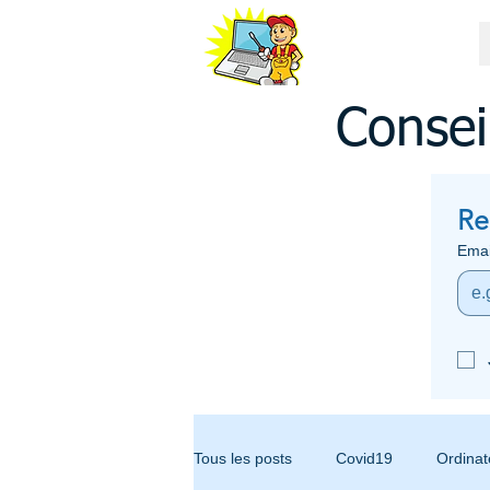
ASSISTANCE
ORDINATEUR 34
06 79 95 35 88
Consei
Re
Emai
Tous les posts
Covid19
Ordinat